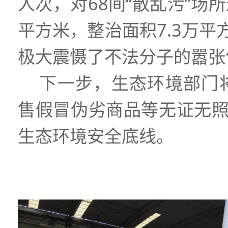
人次，对
68
间“散乱污”场
平方米，整治面积
7.3
万平
极大震慑了不法分子的嚣张
下一步，
生态环境部门
售假冒伪劣商品等无证无照
生态环境安全底线
。