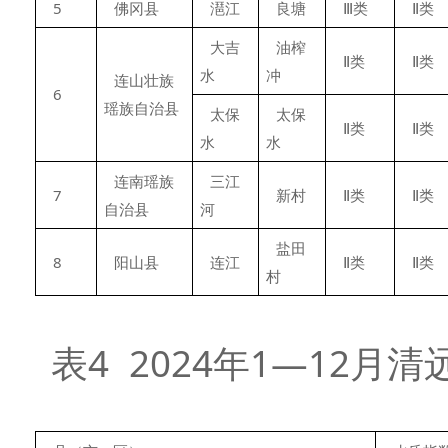
5
佛冈县
潖江
良塘
Ⅲ类
Ⅱ类
大吉
油榨
Ⅱ类
Ⅱ类
水
冲
连山壮族
6
瑶族自治县
太保
太保
Ⅱ类
Ⅱ类
水
水
连南瑶族
三江
7
新村
Ⅱ类
Ⅱ类
自治县
河
盐田
8
阳山县
连江
Ⅱ类
Ⅱ类
村
表4 2024年1—12