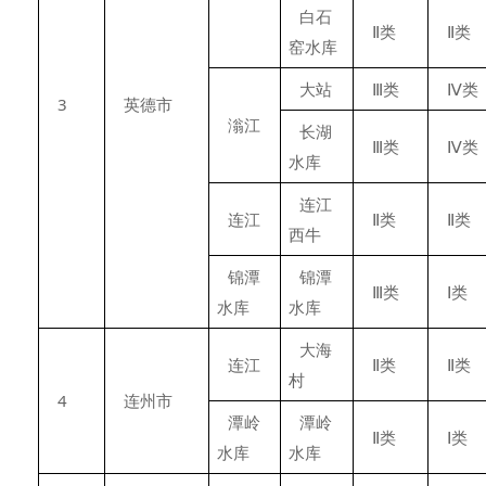
白石
Ⅱ类
Ⅱ类
窑水库
大站
Ⅲ类
Ⅳ类
3
英德市
滃江
长湖
Ⅲ类
Ⅳ类
水库
连江
连江
Ⅱ类
Ⅱ类
西牛
锦潭
锦潭
Ⅲ类
Ⅰ类
水库
水库
大海
连江
Ⅱ类
Ⅱ类
村
4
连州市
潭岭
潭岭
Ⅱ类
Ⅰ类
水库
水库