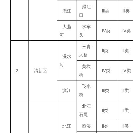
潖江
潖江
Ⅲ类
Ⅲ类
口
大燕
水车
Ⅳ类
Ⅳ类
河
头
三青
Ⅱ类
Ⅱ类
大桥
漫水
河
黄坎
2
清新区
Ⅳ类
Ⅳ类
桥
飞水
滨江
Ⅲ类
Ⅱ类
桥
北江
Ⅱ类
Ⅱ类
石尾
北江
黎溪
Ⅱ类
Ⅱ类