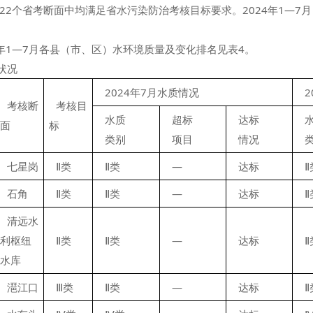
市22个省考断面中均满足省水污染防治考核目标要求。2024年1—7
24年1—7月各县（市、区）水环境质量及变化排名见表4。
状况
2024年7月水质情况
考核断
考核目
水质
超标
达标
面
标
类别
项目
情况
七星岗
Ⅱ类
Ⅱ类
—
达标
Ⅱ
石角
Ⅱ类
Ⅱ类
—
达标
Ⅱ
清远水
利枢纽
Ⅱ类
Ⅱ类
—
达标
Ⅱ
水库
潖江口
Ⅲ类
Ⅱ类
—
达标
Ⅱ