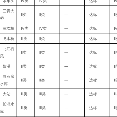
水车头
Ⅳ类
Ⅳ类
—
达标
三青大
Ⅱ类
Ⅱ类
—
达标
Ⅱ
桥
黄坎桥
Ⅳ类
Ⅳ类
—
达标
飞水桥
Ⅲ类
Ⅱ类
—
达标
Ⅱ
北江石
Ⅱ类
Ⅱ类
—
达标
Ⅱ
尾
黎溪
Ⅱ类
Ⅱ类
—
达标
Ⅱ
白石窑
Ⅱ类
Ⅱ类
—
达标
Ⅱ
水库
大站
Ⅲ类
Ⅲ类
—
达标
长湖水
Ⅲ类
Ⅲ类
—
达标
Ⅱ
库