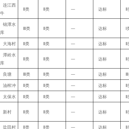
连江西
Ⅱ类
Ⅱ类
—
达标
Ⅱ
牛
锦潭水
Ⅲ类
Ⅱ类
—
达标
Ⅰ
库
大海村
Ⅱ类
Ⅱ类
—
达标
Ⅱ
潭岭水
Ⅱ类
Ⅱ类
—
达标
Ⅱ
库
良塘
Ⅲ类
Ⅱ类
—
达标
油榨冲
Ⅱ类
Ⅱ类
—
达标
Ⅱ
太保水
Ⅱ类
Ⅱ类
—
达标
Ⅱ
新村
Ⅱ类
Ⅱ类
—
达标
Ⅱ
盐田村
Ⅱ类
Ⅱ类
—
达标
Ⅱ