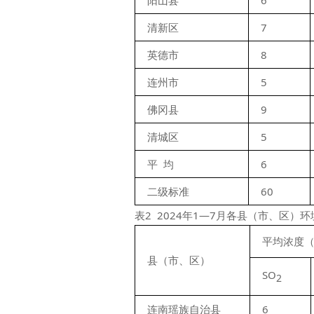
阳山县
6
清新区
7
英德市
8
连州市
5
佛冈县
9
清城区
5
平  均
6
二级标准
60
表2 2024年1—7月各县（市、区）
平均浓度（μ
县（市、区）
SO
2
连南瑶族自治县
6