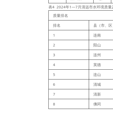
表4 2024年1—7月清远市水环境质
质量排名
排名
县（市、区
1
连南
2
阳山
3
连州
4
英德
5
连山
6
清城
7
清新
8
佛冈