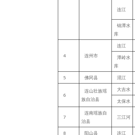
连江
锦潭水
库
连江
4
连州市
潭岭水
库
5
佛冈县
潖江
大吉水
连山壮族瑶
6
族自治县
太保水
连南瑶族自
7
三江河
治县
8
阳山县
连江