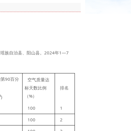
族自治县、阳山县。2024年1—7
H第90百分
空气质量达
标天数比例
排名
（%）
³)
100
1
100
2