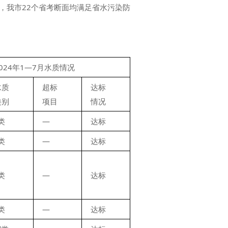
月，我市22个省考断面均满足省水污染防
2024年1—7月水质情况
水质
超标
达标
类别
项目
情况
类
—
达标
类
—
达标
类
—
达标
类
—
达标