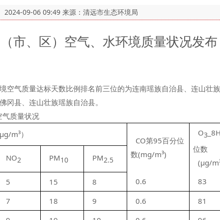
：
2024-09-06 09:49
来源：清远市生态环境局
各县（市、区）空气、水环境质量状况发布
环境空气质量达标天数比例排名前三位的为连南瑶族自治县、连山壮族瑶
佛冈县、连山壮族瑶族自治县。
空气质量状况
O
_8
g/m³）
3
CO第95百分位
位数
数(mg/m³)
NO
PM
PM
2
10
2.5
(μg/m
0.6
83
5
15
8
7
18
9
0.6
81