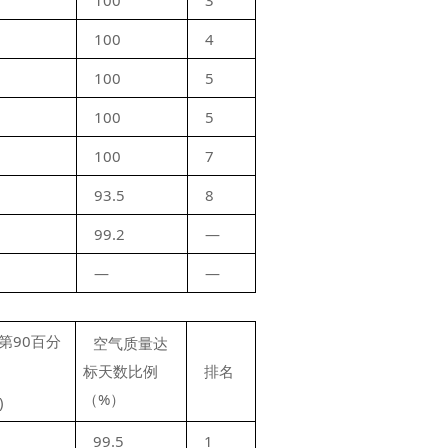
100
3
100
4
100
5
100
5
100
7
93.5
8
99.2
—
—
—
H第90百分
空气质量达
标天数比例
排名
（%）
)
99.5
1