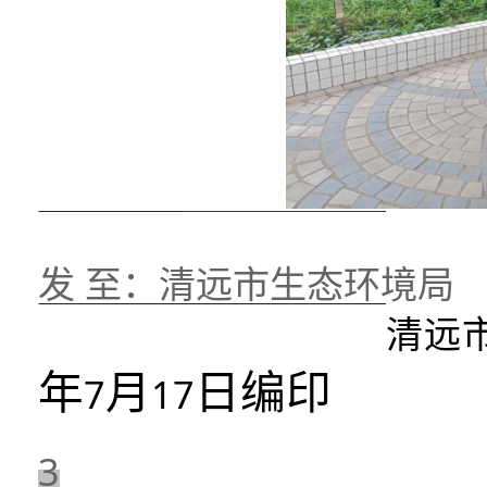
发 至：清远市生态环境局
清
远
年
月
日编印
7
1
7
3