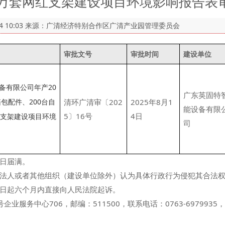
0万套网红支架建设项目环境影响报告表
4 10:03
来源：广清经济特别合作区广清产业园管理委员会
审批文号
审批时间
建设单位
备有限公司年产20
广东英固特
箱包配件、200台自
清环广清审〔202
2025年8月1
能设备有限
5〕16号
4日
红支架建设项目环境
司
日届满。
法人或者其他组织（建设单位除外）认为具体行政行为侵犯其合法
日起六个月内直接向人民法院起诉。
务中心706，邮编：511500，联系电话：0763-6979935，传真