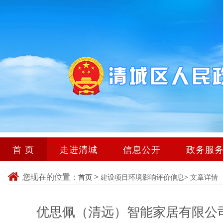
首 页
走进清城
信息公开
政务服
您现在的位置：
>
首页
建设项目环境影响评价信息>
文章详情
优思佩（清远）智能家居有限公