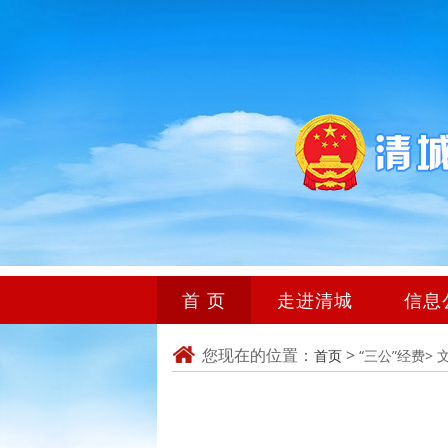
首 页
走进清城
信息
您现在的位置：
>
首页
“三公”经费>