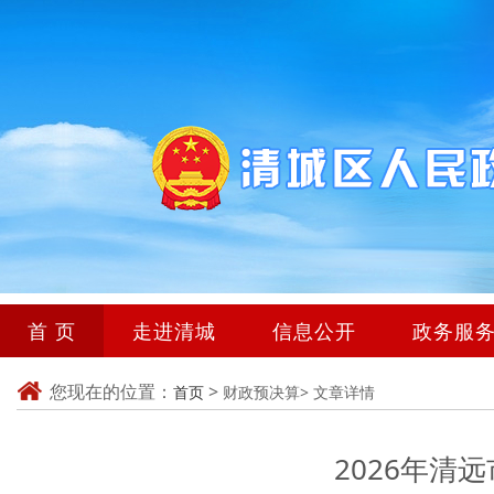
首 页
走进清城
信息公开
政务服
您现在的位置：
>
首页
财政预决算>
文章详情
2026年清